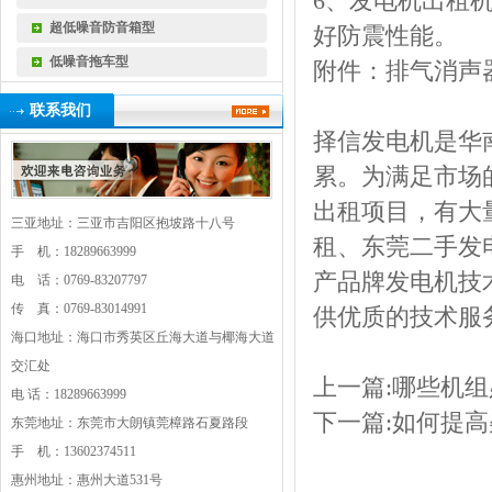
6
、
发电机出租
超低噪音防音箱型
好防震性能。
低噪音拖车型
附件：排气消声
联系我们
择信发电机是华
累。为满足市场
出租项目，有大
三亚地址：三亚市吉阳区抱坡路十八号
租、东莞
二手发
手 机：18289663999
产品牌发电机技
电 话：0769-83207797
传 真：0769-83014991
供优质的技术服
海口地址：海口市秀英区丘海大道与椰海大道
交汇处
上一篇:
哪些机组
电 话：18289663999
下一篇:
如何提高
东莞地址：东莞市大朗镇莞樟路石夏路段
手 机：13602374511
惠州地址：惠州大道531号