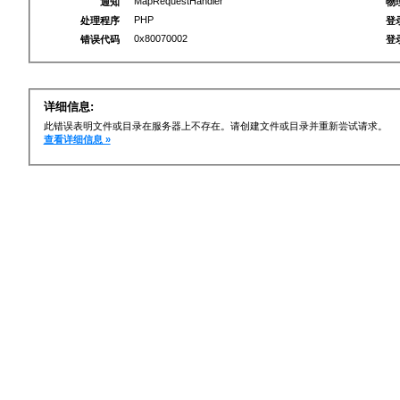
MapRequestHandler
通知
物
PHP
处理程序
登
0x80070002
错误代码
登
详细信息:
此错误表明文件或目录在服务器上不存在。请创建文件或目录并重新尝试请求。
查看详细信息 »