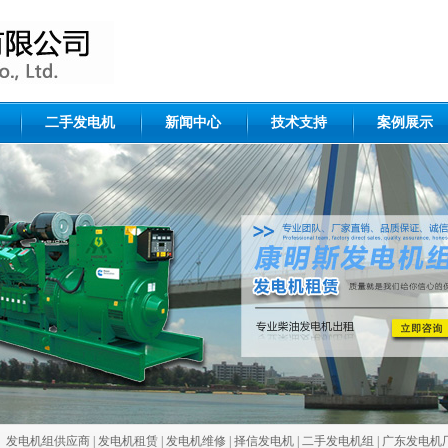
二手发电机
新闻中心
技术支持
案例展示
：
发电机组供应商
|
发电机租赁
|
发电机维修
|
择信发电机
|
二手发电机组
|
广东发电机