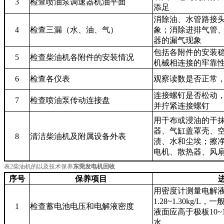
3
检查喷油泵调速器机油平面
添足
消除油、水管路接
4
检查三漏（水、油、气）
象；消除进排气管
器的漏气现象
包括各附件的安装
5
检查柴油机各附件的安装情况
机械相连接的牢靠
6
检查各仪表
观察读数是否正常
连接螺钉是否松动
7
检查喷油泵传动连接盘
并拧紧连接螺钉
用干布或浸油的干
器、气缸盖罩壳、
8
清洁柴油机及附属设备外表
渍、水和尘埃；擦
电机、散热器、风
表2柴油机的以及技术保养
东莞发电机回收
序号
保养项目
用密度计测量电解
1.28~1.30kg/L
，一
1
检查蓄电池电压和电解液密度
液面应高于极板
10~
水