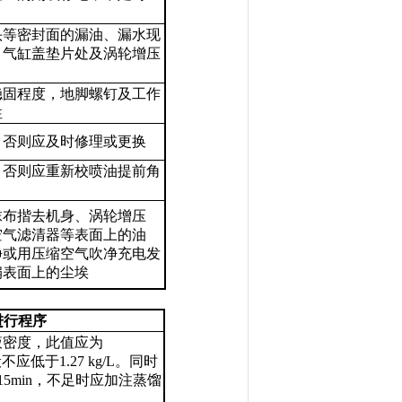
头等密封面的漏油、漏水现
、气缸盖垫片处及涡轮增压
稳固程度，地脚螺钉及工作
性
，否则应及时修理或更换
，否则应重新校喷油提前角
抹布揩去机身、涡轮增压
空气滤清器等表面上的油
净或用压缩空气吹净充电发
扇表面上的尘埃
进行程序
液密度，此值应为
般不应低于
1.27 kg/L
。同时
15min
，不足时应加注蒸馏