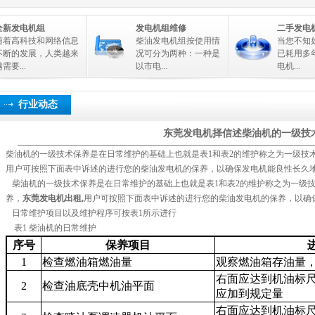
全新发电机组
发电机组维修
二手发电
随着高科技和网络信息
柴油发电机组按使用情
当您不知
不断的发展，人类越来
况可分为两种：一种是
已耗用多
需要...
以市电...
电机...
行业动态
东莞发电机择信述柴油机的一级技
柴油机的一级技术保养是在日常维护的基础上也就是表1和表2的维护称之为一级技
用户可按照下面表中诉述的进行您的柴油发电机的保养，以确保发电机能良性长久
柴油机的一级技术保养是在日常维护的基础上也就是表1和表2的维护称之为一级
养，
东莞发电机出租
,
用户可按照下面表中诉述的进行您的柴油发电机的保养，以确
日常维护项目以及维护程序可按表1所示进行
表1 柴油机的日常维护
序号
保养项目
1
检查燃油箱燃油量
观察燃油箱存油量
右面应达到机油标
2
检查油底壳中机油平面
应加到规定量
右面应达到机油标