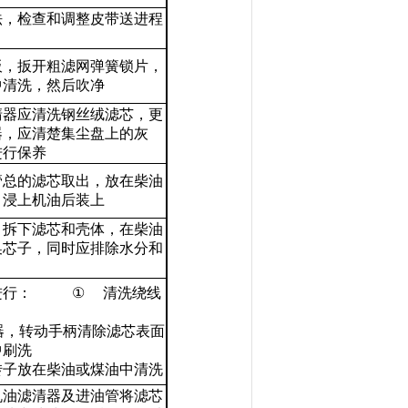
法，检查和调整皮带送进程
板，扳开粗滤网弹簧锁片，
中清洗，然后吹净
清器应清洗钢丝绒滤芯，更
器，应清楚集尘盘上的灰
进行保养
管总的滤芯取出，放在柴油
，浸上机油后装上
，拆下滤芯和壳体，在柴油
换芯子，同时应排除水分和
进行：
①
清洗绕线
器，转动手柄清除滤芯表面
中刷洗
转子放在柴油或煤油中清洗
机油滤清器及进油管将滤芯