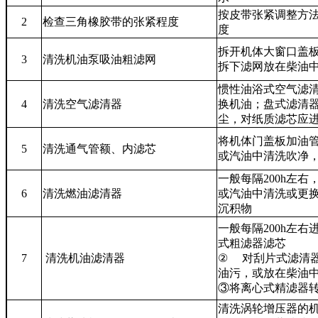
按皮带张紧调整方
2
检查三角橡胶带的张紧程度
度
拆开机体大窗口盖
3
清洗机油泵吸油粗滤网
拆下滤网放在柴油
惯性油浴式空气滤
4
清洗空气滤清器
换机油；盘式滤清
尘，对纸质滤芯应
将机体门盖板加油
5
清洗通气管额、内滤芯
或汽油中清洗吹净
一般每隔
200h
左右
6
清洗燃油滤清器
或汽油中清洗或更
沉积物
一般每隔
200h
左右
式粗滤器滤芯
7
清洗机油滤清器
②
对刮片式滤清
油污，或放在柴油
③将离心式精滤器
清洗涡轮增压器的