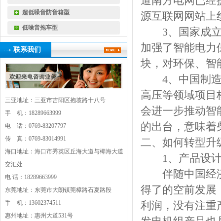
道南方电网已经
超低噪音防音箱型
源互联网网站上
低噪音拖车型
3、国家成立铁
加强了智能电力
联系我们
块，对环保、智
4、中国制造绿
高压等领域项目
三亚地址：三亚市吉阳区抱坡路十八号
会进一步推动智
手 机：18289663999
的出台，意味着
电 话：0769-83207797
传 真：0769-83014991
二、如何转型升
海口地址：海口市秀英区丘海大道与椰海大道
1、产品设
交汇处
伴随中国经济的
电 话：18289663999
得了的空前发展
东莞地址：东莞市大朗镇莞樟路石夏路段
手 机：13602374511
利润，没有注重
惠州地址：惠州大道531号