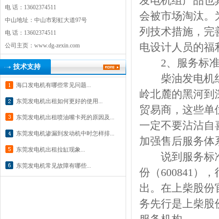
发电机组产品也
电 话：13602374511
会被市场淘汰。
中山地址：中山市彩虹大道97号
列技术措施，完
电 话：13602374511
电设计人员的福
公司主页：
www.dg-zexin.com
2、服务标
技术支持
柴油发电机组
海口发电机有哪些常见问题...
岭北麓的黑河到
东莞发电机出租如何更好的使用...
贸易商，这些单
东莞发电机出租喷油嘴卡死的原因及...
一定不要沾沾自
东莞发电机渗漏到发动机中时怎样排...
加强售后服务体
东莞发电机出租拉缸现象...
说到服务标准
东莞发电机常见故障有哪些...
份（600841
出。在上柴股份
务先行是上柴股