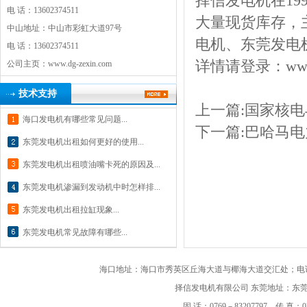
择信发电机在
19
电 话：13602374511
大量现货库存，
中山地址：中山市彩虹大道97号
电机
、东莞发电
电 话：13602374511
详情请登录：
ww
公司主页：
www.dg-zexin.com
技术支持
上一篇:
国家核电
海口发电机有哪些常见问题...
下一篇:
巴哈马电
东莞发电机出租如何更好的使用...
东莞发电机出租喷油嘴卡死的原因及...
东莞发电机渗漏到发动机中时怎样排...
东莞发电机出租拉缸现象...
东莞发电机常见故障有哪些...
海口地址：海口市秀英区丘海大道与椰海大道交汇处；电话：182
择信发电机有限公司
东莞地址：东莞市
固 话：0769－83207797 传 真：07