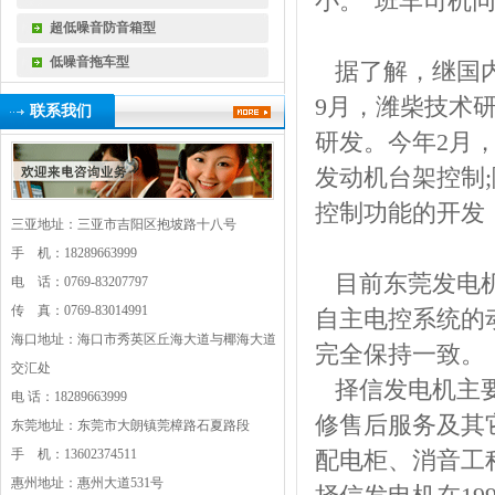
小。”班车司机
超低噪音防音箱型
低噪音拖车型
据了解，继国内
9月，潍柴技术
联系我们
研发。今年2月
发动机台架控制
控制功能的开发
三亚地址：三亚市吉阳区抱坡路十八号
手 机：18289663999
目前
东莞发电
电 话：0769-83207797
传 真：0769-83014991
自主电控系统的
海口地址：海口市秀英区丘海大道与椰海大道
完全保持一致。
交汇处
择信发电机主
电 话：18289663999
修售后服务及其
东莞地址：东莞市大朗镇莞樟路石夏路段
手 机：13602374511
配电柜、消音工
惠州地址：惠州大道531号