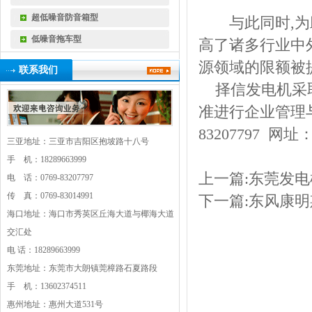
超低噪音防音箱型
与此同时
,
为
低噪音拖车型
高了诸多行业中
源领域的限额被
联系我们
择信发电机采
准进行企业管理
83207797 网址
三亚地址：三亚市吉阳区抱坡路十八号
手 机：18289663999
上一篇:
东莞发电
电 话：0769-83207797
传 真：0769-83014991
下一篇:
东风康明
海口地址：海口市秀英区丘海大道与椰海大道
交汇处
电 话：18289663999
东莞地址：东莞市大朗镇莞樟路石夏路段
手 机：13602374511
惠州地址：惠州大道531号