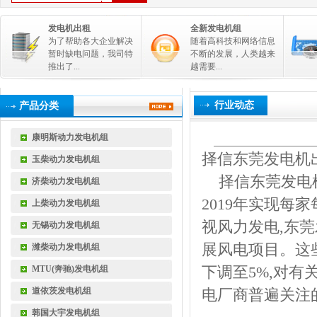
发电机出租
全新发电机组
为了帮助各大企业解决
随着高科技和网络信息
暂时缺电问题，我司特
不断的发展，人类越来
推出了...
越需要...
行业动态
产品分类
康明斯动力发电机组
择信东莞发电机
玉柴动力发电机组
择信
东莞发电
济柴动力发电机组
2019
年实现每家
上柴动力发电机组
视风力发电
,
东莞
无锡动力发电机组
展风电项目。这
潍柴动力发电机组
下调至
5%,
对有
MTU(奔驰)发电机组
道依茨发电机组
电厂商普遍关注
韩国大宇发电机组